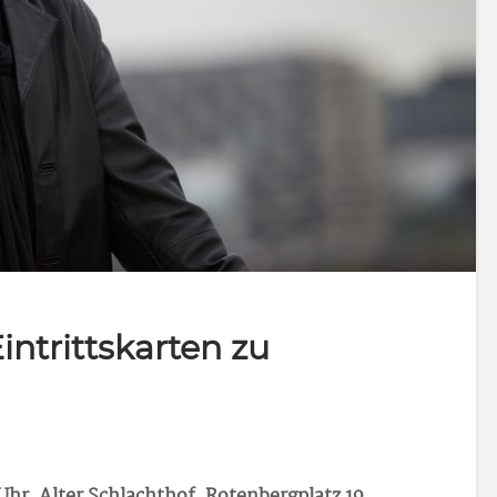
intrittskarten zu
Uhr, Alter Schlachthof, Rotenbergplatz 19
,