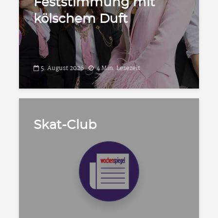
Feststimmung mit
kölschem Duft
5. August 2026
4 Min. Lesezeit
Skat-Club