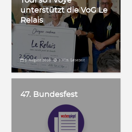
Todi so’l Vôye
unterstützt die VoG Le
Relais
5. August 2026
2 Min. Lesezeit
47. Bundesfest