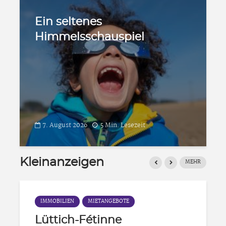
Todi so’l Vôye unterstützt
die VoG Le Relais
5. August 2026
2 Min. Lesezeit
Kleinanzeigen
MEHR
VERKAUF
Gewächshaus