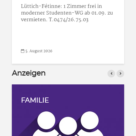
Gewächshaus sucht Gärtner! Von der
Beratung bis zur Montage. TOLL!
Gewächshäuser, Pavillons & mehr,
Lanzerath 4, 4760 Büllingen,
T.0479/28.62.39...
5. August 2026
Anzeigen
FAMILIE