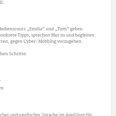
ll.
Medienscouts „Emilia“ und „Tom“ geben
konkrete Tipps, sprechen Mut zu und begleiten
ritten, gegen Cyber-Mobbing vorzugehen.
chen Schritte:
e
en
cher und englischer Sprache im AppStore für