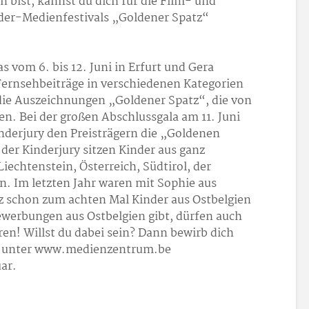
 bist, kannst du dich für die Film- und
der-Medienfestivals „Goldener Spatz“
s vom 6. bis 12. Juni in Erfurt und Gera
Fernsehbeiträge in verschiedenen Kategorien
m die Auszeichnungen „Goldener Spatz“, die von
n. Bei der großen Abschlussgala am 11. Juni
inderjury den Preisträgern die „Goldenen
 der Kinderjury sitzen Kinder aus ganz
echtenstein, Österreich, Südtirol, der
. Im letzten Jahr waren mit Sophie aus
 schon zum achten Mal Kinder aus Ostbelgien
Bewerbungen aus Ostbelgien gibt, dürfen auch
en! Willst du dabei sein? Dann bewirb dich
 du unter www.medienzentrum.be
uar.