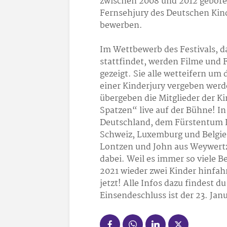
zwischen 2008 und 2012 geboren
Fernsehjury des Deutschen Kin
bewerben.
Im Wettbewerb des Festivals, da
stattfindet, werden Filme und 
gezeigt. Sie alle wetteifern u
einer Kinderjury vergeben werde
übergeben die Mitglieder der K
Spatzen“ live auf der Bühne! In
Deutschland, dem Fürstentum Li
Schweiz, Luxemburg und Belgien
Lontzen und John aus Weywertz
dabei. Weil es immer so viele 
2021 wieder zwei Kinder hinfahr
jetzt! Alle Infos dazu findest
Einsendeschluss ist der 23. Jan