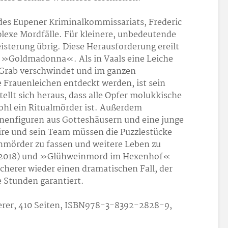
des Eupener Kriminalkommissariats, Frederic
plexe Mordfälle. Für kleinere, unbedeutende
isterung übrig. Diese Herausforderung ereilt
l, »Goldmadonna«. Als in Vaals eine Leiche
 Grab verschwindet und im ganzen
e Frauenleichen entdeckt werden, ist sein
ellt sich heraus, dass alle Opfer molukkische
ohl ein Ritualmörder ist. Außerdem
enfiguren aus Gotteshäusern und eine junge
ire und sein Team müssen die Puzzlestücke
mörder zu fassen und weitere Leben zu
 (2018) und »Glühweinmord im Hexenhof«
cherer wieder einen dramatischen Fall, der
 Stunden garantiert.
er, 410 Seiten, ISBN978-3-8392-2828-9,