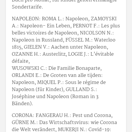
Buch pro Monat; für Kinder gelten ermäßigte
Sondertarife.
NAPOLEON: ROMA L.: Napoleon, ZAMOYSKI
A.: Napoleon- Ein Leben, PERNOT F.: Les plus
belles victoires de Napoleon, NICOLSON N.:
Napoleon in Russland, FÜSSEL M.: Waterloo
1815, GIELEN V.: Aachen unter Napoleon,
OZANNE H.: Austerlitz, LOGIE J.: L’évitable
défaite,
WUSOWSKI C.: Die Familie Bonaparte,
ORLANDI E.: De Groten van alle tijden:
Napoleon, MIQUEL P.: Sous le régime de
Napoleon (für Kinder), GULLAND S.:
Joséphine und Napoleon (Roman in 3
Bänden).
CORONA: FANGERAU H.: Pest und Corona,
GÜRNE M.: Das Wirtschaftsvirus: wie Corona
die Welt verändert, MUKERJI N.: Covid-19: