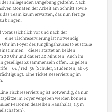
d der anliegenden Umgebung gedreht. Nach
siven Monaten der Arbeit am Schnitt sowie
s das Team kaum erwarten, das nun fertige
 zu bringen.
d voraussichtlich vor und nach der
 – eine Tischreservierung ist notwendig!
 Uhr im Foyer des Jünglingshauses (Neustraße
 einstimmen – dieser startet an beiden
um 20 Uhr und dauert 40 Minuten. Auch im
ein geselliges Zusammensein offen. Es gelten
fe – 6€ / red. 5€ (Schüler, Studenten, ab 65
ächtigung). Eine Ticket Reservierung im
n.
ine Tischreservierung ist notwendig, da nur
Sitzplätze im Foyer vergeben werden können
 außer Personen desselben Haushalts; 1,5 m
llschaften).