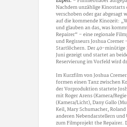
Eupen.
– Filmliebhaber aufgepa
Nachdem unzählige Kinostarts 
verschoben oder gar abgesagt 
auf die kommende Kinozeit: „Wir
und glauben an das, was kommt
Repairer“ – eine regionale Fi
und Regisseurs Joshua Cremer –
Startlöchern. Der 40-minütige
Juni gezeigt und startet an bei
Reservierung im Vorfeld wird d
Im Kurzfilm von Joshua Cremer
formen einen Tanz zwischen Ko
der Vorproduktion startete J
mit Roger Arens (Kamera/Regie
(Kamera/Licht), Dany Gallo (Mu
Keil, Mary Schumacher, Roland
anderen Nebendarstellern und 
zum Filmprojekt the Repairer. 