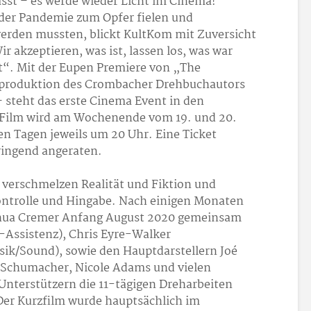
sst – es werde wieder Licht im Cinema!
der Pandemie zum Opfer fielen und
werden mussten, blickt KultKom mit Zuversicht
 akzeptieren, was ist, lassen los, was war
“. Mit der Eupen Premiere von „The
lmproduktion des Crombacher Drehbuchautors
 steht das erste Cinema Event in den
 Film wird am Wochenende vom 19. und 20.
den Tagen jeweils um 20 Uhr. Eine Ticket
ringend angeraten.
 verschmelzen Realität und Fiktion und
ntrolle und Hingabe. Nach einigen Monaten
oshua Cremer Anfang August 2020 gemeinsam
-Assistenz), Chris Eyre-Walker
sik/Sound), sowie den Hauptdarstellern Joé
 Schumacher, Nicole Adams und vielen
Unterstützern die 11-tägigen Dreharbeiten
Der Kurzfilm wurde hauptsächlich im