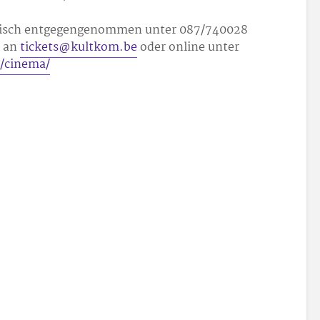
nisch entgegengenommen unter 087/740028
l an
tickets@kultkom.be
oder online unter
s/cinema/