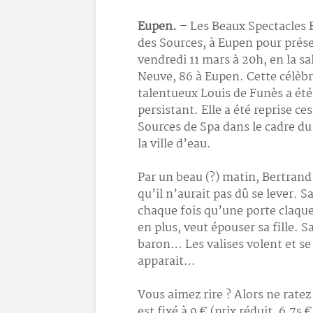
Eupen.
– Les Beaux Spectacles F
des Sources, à Eupen pour prés
vendredi 11 mars à 20h, en la sa
Neuve, 86 à Eupen. Cette célèb
talentueux Louis de Funès a été
persistant. Elle a été reprise ce
Sources de Spa dans le cadre du
la ville d’eau.
Par un beau (?) matin, Bertrand
qu’il n’aurait pas dû se lever. S
chaque fois qu’une porte claque
en plus, veut épouser sa fille. 
baron… Les valises volent et se 
apparait…
Vous aimez rire ? Alors ne ratez
est fixé à 9 € (prix réduit, 6,75