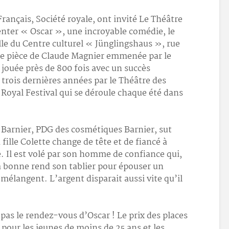
rançais, Société royale, ont invité Le Théâtre
enter « Oscar », une incroyable comédie, le
lle du Centre culturel « Jünglingshaus », rue
re pièce de Claude Magnier emmenée par le
 jouée près de 800 fois avec un succès
s trois dernières années par le Théâtre des
 Royal Festival qui se déroule chaque été dans
 Barnier, PDG des cosmétiques Barnier, sut
a fille Colette change de tête et de fiancé à
. Il est volé par son homme de confiance qui,
Sa bonne rend son tablier pour épouser un
mélangent. L’argent disparait aussi vite qu’il
 pas le rendez-vous d’Oscar ! Le prix des places
 € pour les jeunes de moins de 25 ans et les