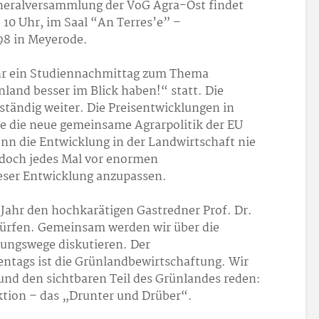
eneralversammlung der VoG Agra-Ost findet
b 10 Uhr, im Saal “An Terres’e” –
98 in Meyerode.
Uhr ein Studiennachmittag zum Thema
land besser im Blick haben!“ statt. Die
ständig weiter. Die Preisentwicklungen in
e die neue gemeinsame Agrarpolitik der EU
n die Entwicklung in der Landwirtschaft nie
 doch jedes Mal vor enormen
eser Entwicklung anzupassen.
 Jahr den hochkarätigen Gastredner Prof. Dr.
dürfen. Gemeinsam werden wir über die
ungswege diskutieren. Der
tags ist die Grünlandbewirtschaftung. Wir
nd den sichtbaren Teil des Grünlandes reden:
ktion – das „Drunter und Drüber“.