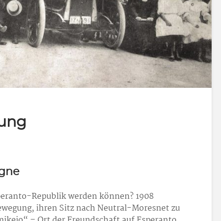
rung
agne
peranto-Republik werden können? 1908
ewegung, ihren Sitz nach Neutral-Moresnet zu
ikejo“ – Ort der Freundschaft auf Esperanto.