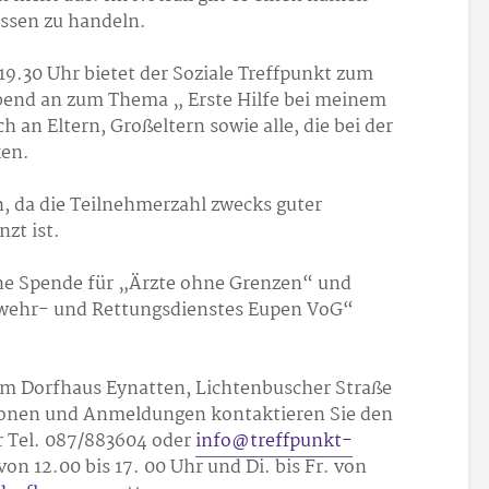
ssen zu handeln.
9.30 Uhr bietet der Soziale Treffpunkt zum
bend an zum Thema „ Erste Hilfe bei meinem
h an Eltern, Großeltern sowie alle, die bei der
ken.
h, da die Teilnehmerzahl zwecks guter
zt ist.
ine Spende für „Ärzte ohne Grenzen“ und
wehr- und Rettungsdienstes Eupen VoG“
im Dorfhaus Eynatten, Lichtenbuscher Straße
ationen und Anmeldungen kontaktieren Sie den
 Tel. 087/88
36
04 oder
info@treffpunkt-
on 12.00 bis 17. 00 Uhr und Di. bis Fr. von