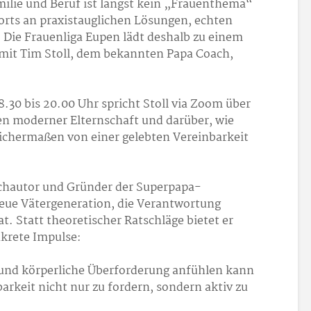
milie und Beruf ist längst kein „Frauenthema“
rorts an praxistauglichen Lösungen, echten
 Die Frauenliga Eupen lädt deshalb zu einem
 mit Tim Stoll, dem bekannten Papa Coach,
8.30 bis 20.00 Uhr spricht Stoll via Zoom über
 moderner Elternschaft und darüber, wie
chermaßen von einer gelebten Vereinbarkeit
uchautor und Gründer der Superpapa-
neue Vätergeneration, die Verantwortung
t. Statt theoretischer Ratschläge bietet er
krete Impulse:
 und körperliche Überforderung anfühlen kann
barkeit nicht nur zu fordern, sondern aktiv zu