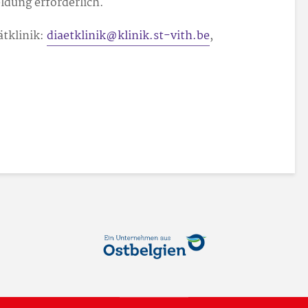
ldung erforderlich.
ätklinik:
diaetklinik@klinik.st-vith.be
,