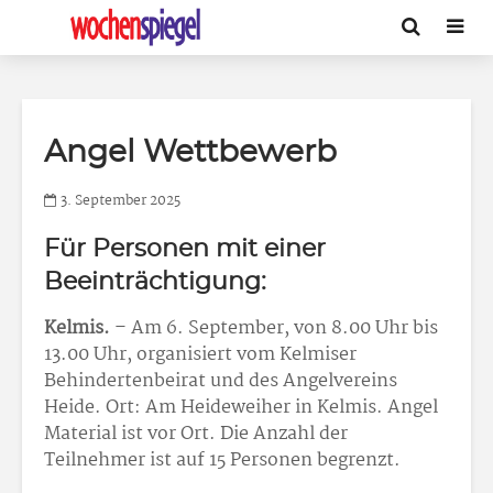
Angel Wettbewerb
3. September 2025
Für Personen mit einer
Beeinträchtigung:
Kelmis.
– Am 6. September, von 8.00 Uhr bis
13.00 Uhr, organisiert vom Kelmiser
Behindertenbeirat und des Angelvereins
Heide. Ort: Am Heideweiher in Kelmis. Angel
Material ist vor Ort. Die Anzahl der
Teilnehmer ist auf 15 Personen begrenzt.