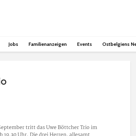
Jobs
Familienanzeigen
Events
Ostbelgiens N
io
eptember tritt das Uwe Böttcher Trio im
b 19.30 Uhr. Die drei Herren, allesamt