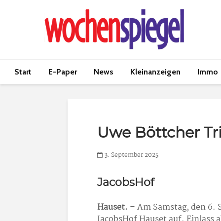
Start
E-Paper
News
Kleinanzeigen
Immo
Uwe Böttcher Tr
3. September 2025
JacobsHof
Hauset.
– Am Samstag, den 6. S
JacobsHof Hauset auf. Einlass a