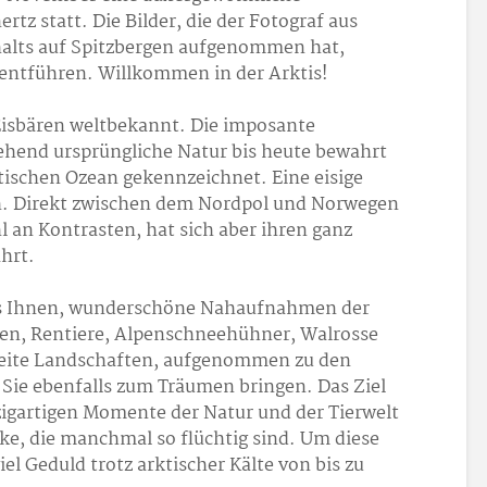
tz statt. Die Bilder, die der Fotograf aus
alts auf Spitzbergen aufgenommen hat,
 entführen. Willkommen in der Arktis!
 Eisbären weltbekannt. Die imposante
gehend ursprüngliche Natur bis heute bewahrt
ktischen Ozean gekennzeichnet. Eine eisige
ch. Direkt zwischen dem Nordpol und Norwegen
hl an Kontrasten, hat sich aber ihren ganz
hrt.
 es Ihnen, wunderschöne Nahaufnahmen der
ren, Rentiere, Alpenschneehühner, Walrosse
neite Landschaften, aufgenommen zu den
Sie ebenfalls zum Träumen bringen. Das Ziel
nzigartigen Momente der Natur und der Tierwelt
cke, die manchmal so flüchtig sind. Um diese
el Geduld trotz arktischer Kälte von bis zu