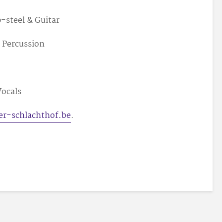
-steel & Guitar
& Percussion
Vocals
er-schlachthof.be
.