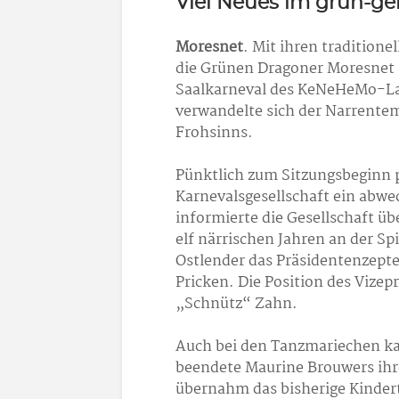
Viel Neues im grün-ge
Moresnet
. Mit ihren tradition
die Grünen Dragoner Moresnet a
Saalkarneval des KeNeHeMo-La
verwandelte sich der Narrentem
Frohsinns.
Pünktlich zum Sitzungsbeginn p
Karnevalsgesellschaft ein abw
informierte die Gesellschaft ü
elf närrischen Jahren an der Sp
Ostlender das Präsidentenzepte
Pricken. Die Position des Vize
„Schnütz“ Zahn.
Auch bei den Tanzmariechen k
beendete Maurine Brouwers ihr
übernahm das bisherige Kinde