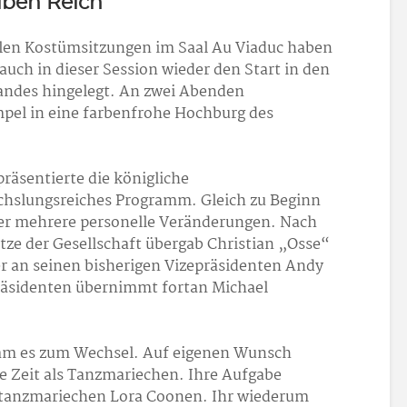
lben Reich
ellen Kostümsitzungen im Saal Au Viaduc haben
uch in dieser Session wieder den Start in den
ndes hingelegt. An zwei Abenden
pel in eine farbenfrohe Hochburg des
räsentierte die königliche
echslungsreiches Programm. Gleich zu Beginn
ber mehrere personelle Veränderungen. Nach
itze der Gesellschaft übergab Christian „Osse“
r an seinen bisherigen Vizepräsidenten Andy
präsidenten übernimmt fortan Michael
am es zum Wechsel. Auf eigenen Wunsch
e Zeit als Tanzmariechen. Ihre Aufgabe
rtanzmariechen Lora Coonen. Ihr wiederum