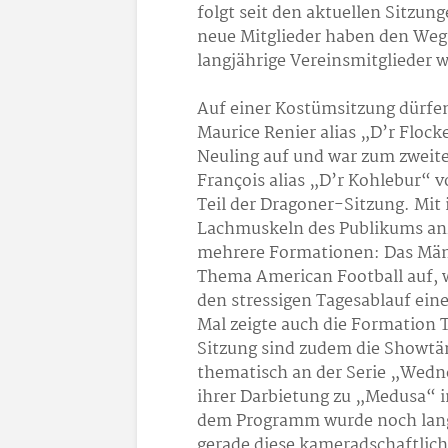
folgt seit den aktuellen Sitzun
neue Mitglieder haben den Weg
langjährige Vereinsmitglieder 
Auf einer Kostümsitzung dürfen
Maurice Renier alias „D’r Flock
Neuling auf und war zum zweite
François alias „D’r Kohlebur“ v
Teil der Dragoner-Sitzung. Mit 
Lachmuskeln des Publikums anz
mehrere Formationen: Das Männ
Thema American Football auf, w
den stressigen Tagesablauf ein
Mal zeigte auch die Formation T
Sitzung sind zudem die Showtän
thematisch an der Serie „Wedn
ihrer Darbietung zu „Medusa“ i
dem Programm wurde noch lange
gerade diese kameradschaftli