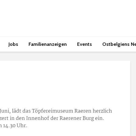
Jobs
Familienanzeigen
Events
Ostbelgiens N
uni, lädt das Töpfereimuseum Raeren herzlich
ert in den Innenhof der Raerener Burg ein.
m 14.30 Uhr.