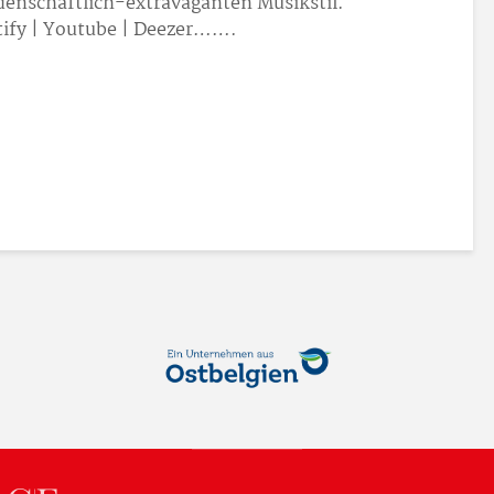
idenschaftlich-extravaganten Musikstil.
ify | Youtube | Deezer…….