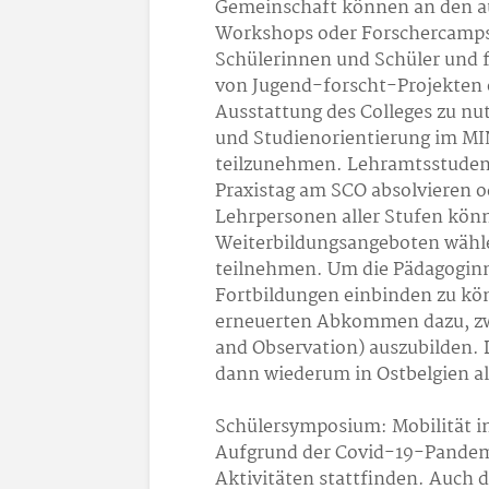
Gemeinschaft können an den au
Workshops oder Forschercamps 
Schülerinnen und Schüler und 
von Jugend-forscht-Projekten 
Ausstattung des Colleges zu nu
und Studienorientierung im M
teilzunehmen. Lehramtsstuden
Praxistag am SCO absolvieren 
Lehrpersonen aller Stufen kön
Weiterbildungsangeboten wähle
teilnehmen. Um die Pädagoginn
Fortbildungen einbinden zu kön
erneuerten Abkommen dazu, zw
and Observation) auszubilden.
dann wiederum in Ostbelgien al
Schülersymposium: Mobilität i
Aufgrund der Covid-19-Pandemi
Aktivitäten stattfinden. Auch 