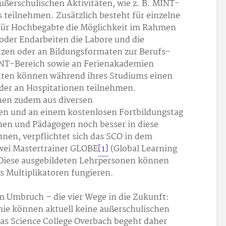
ßerschulischen Aktivitäten, wie z. B. MINT-
teilnehmen. Zusätzlich besteht für einzelne
für Hochbegabte die Möglichkeit im Rahmen
oder Endarbeiten die Labore und die
tzen oder an Bildungsformaten zur Berufs-
INT-Bereich sowie an Ferienakademien
ten können während ihres Studiums einen
oder an Hospitationen teilnehmen.
nen zudem aus diversen
n und an einem kostenlosen Fortbildungstag
en und Pädagogen noch besser in diese
nen, verpflichtet sich das SCO in dem
ei Mastertrainer GLOBE
[1]
(Global Learning
 Diese ausgebildeten Lehrpersonen können
s Multiplikatoren fungieren.
m Umbruch – die vier Wege in die Zukunft:
e können aktuell keine außerschulischen
das Science College Overbach begeht daher