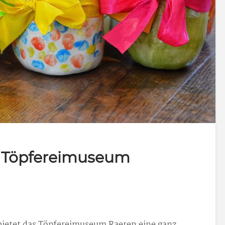
m Töpfereimuseum
l bietet das Töpfereimuseum Raeren eine ganz