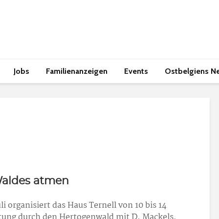
Jobs
Familienanzeigen
Events
Ostbelgiens N
Waldes atmen
i organisiert das Haus Ternell von 10 bis 14
ung durch den Hertogenwald mit D. Mackels.