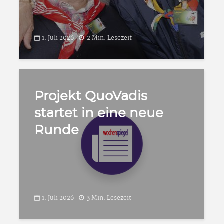
1. Juli 2026
2 Min. Lesezeit
Projekt QuoVadis
startet in eine neue
Runde
1. Juli 2026
3 Min. Lesezeit