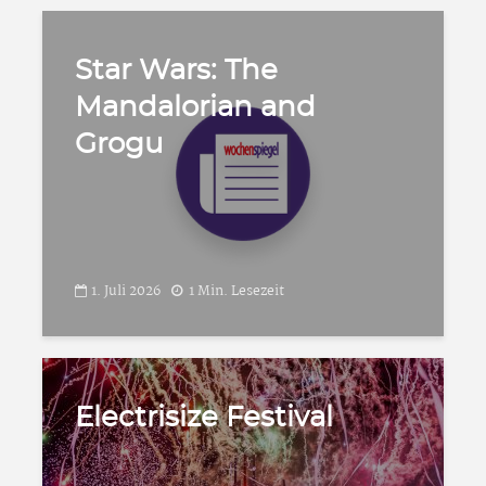
Star Wars: The
Mandalorian and
Grogu
1. Juli 2026
1 Min. Lesezeit
Electrisize Festival